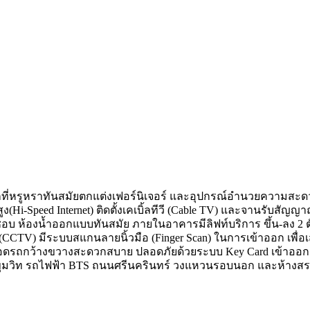
ักที่หรูหราทันสมัยตกแต่งเฟอร์นิเจอร์ และอุปกรณ์อำนวยความสะด
สูง(Hi-Speed Internet) ติดตั้งเคเบิ้ลทีวี (Cable TV) และจานรับสัญญ
อบ ห้องน้ำออกแบบทันสมัย ภายในอาคารมีลิฟท์บริการ ขึ้น-ลง 2 ตั
น (CCTV) มีระบบสแกนลายนิ้วมือ (Finger Scan) ในการเข้าออก เพื่
านจอดรถกว้างขวางสะดวกสบาย ปลอดภัยด้วยระบบ Key Card เข้า
นนสุขุมวิท รถไฟฟ้า BTS ถนนศรีนครินทร์ วงแหวนรอบนอก และห้างส