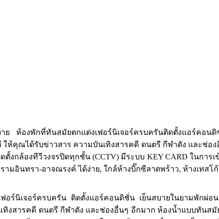
งพักที่ทันสมัยตกแต่งเฟอร์นิเจอร์ครบครันติดตั้งแอร์คอนดิชั่น 
้ลทีวี ให้คุณได้รับข่าวสาร ความบันเทิงสารคดี ดนตรี กีฬาดัง และช่อ
ิดตั้งกล้องทีวีวงจรปิดทุกชั้น (CCTV) มีระบบ KEY CARD ในการ
รามอินทรา-อาจณรงค์ ได้ง่าย, ใกล้ห้างบิ๊กซีลาดพร้าว, ห้างเทสโ
์นิเจอร์ครบครัน ติดตั้งแอร์คอนดิชั่น เย็นสบายในยามพักผ่อน ติด
เทิงสารคดี ดนตรี กีฬาดัง และช่องอื่นๆ อีกมาก ห้องน้ำแบบทันสม