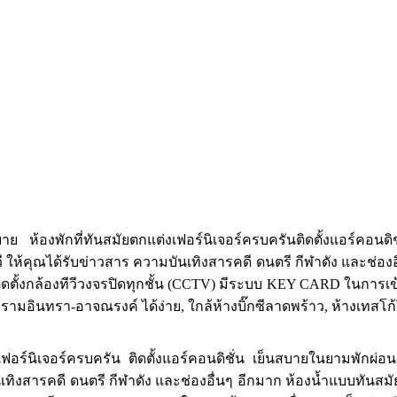
งพักที่ทันสมัยตกแต่งเฟอร์นิเจอร์ครบครันติดตั้งแอร์คอนดิชั่น 
้ลทีวี ให้คุณได้รับข่าวสาร ความบันเทิงสารคดี ดนตรี กีฬาดัง และช่อ
ิดตั้งกล้องทีวีวงจรปิดทุกชั้น (CCTV) มีระบบ KEY CARD ในการ
รามอินทรา-อาจณรงค์ ได้ง่าย, ใกล้ห้างบิ๊กซีลาดพร้าว, ห้างเทสโ
์นิเจอร์ครบครัน ติดตั้งแอร์คอนดิชั่น เย็นสบายในยามพักผ่อน ติด
เทิงสารคดี ดนตรี กีฬาดัง และช่องอื่นๆ อีกมาก ห้องน้ำแบบทันสม